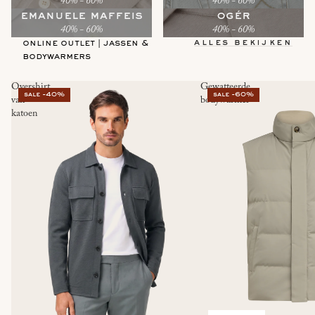
40% - 60%
40% - 60%
emanuele maffeis
ogér
40% - 60%
40% - 60%
alles bekijken
online outlet | jassen &
bodywarmers
Overshirt
Gewatteerde
sale -40%
sale -60%
van
bodywarmer
katoen