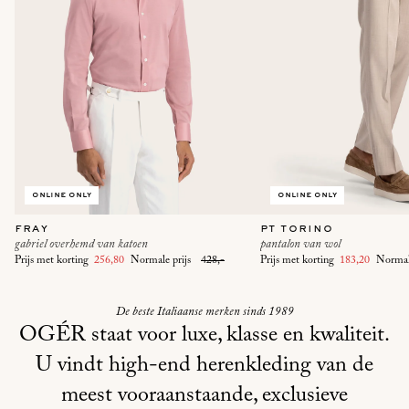
online only
online only
fray
pt torino
gabriel overhemd van katoen
pantalon van wol
Prijs met korting
256,80
Normale prijs
428,-
Prijs met korting
183,20
Normal
De beste Italiaanse merken sinds 1989
+ 4
OGÉR staat voor luxe, klasse en kwaliteit.
U vindt high-end herenkleding van de
meest vooraanstaande, exclusieve