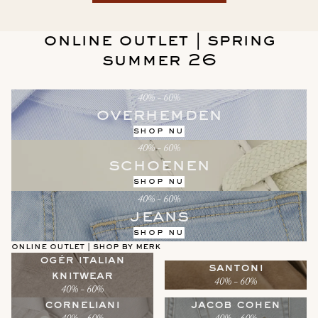
online outlet | spring
summer 26
40% - 60%
overhemden
shop nu
40% - 60%
schoenen
shop nu
40% - 60%
jeans
shop nu
online outlet | shop by merk
ogér italian
santoni
knitwear
40% - 60%
40% - 60%
corneliani
jacob cohen