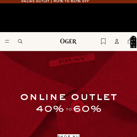
online outlet | 40% to 60% off
online outlet | 40% to 60% off
ogér
tota
aant
artikel
winkelw
0
shop nu