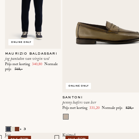
online only
maurizio baldassari
jog pantalon van virgin wol
Prijs met korting
340,80
Normale
prijs
568,-
online only
santoni
penny loafers van leer
Prijs met korting
331,20
Normale prijs
828,-
+ 3
Jog
Knitted
sale -50%
sale -50%