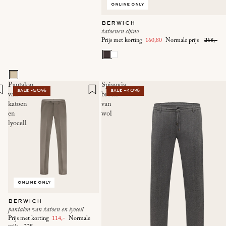
online only
berwich
katoenen chino
Prijs met korting
160,80
Normale prijs
268,-
Pantalon
Spiaggia
sale -50%
sale -40%
van
broek
katoen
van
en
wol
lyocell
online only
berwich
pantalon van katoen en lyocell
Prijs met korting
114,-
Normale