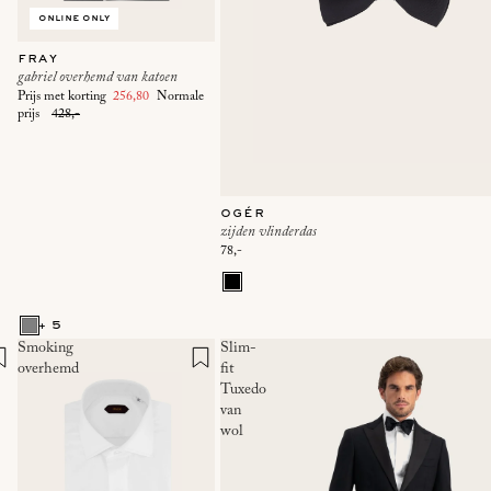
online only
fray
gabriel overhemd van katoen
Prijs met korting
256,80
Normale
prijs
428,-
ogér
zijden vlinderdas
78,-
+ 5
Smoking
Slim-
overhemd
fit
Tuxedo
van
wol