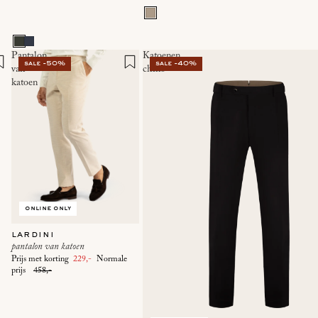
Pantalon
Katoenen
sale -50%
sale -40%
van
chino
katoen
online only
lardini
pantalon van katoen
Prijs met korting
229,-
Normale
prijs
458,-