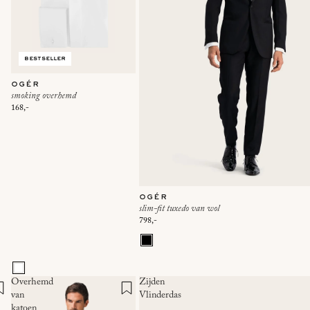
bestseller
ogér
smoking overhemd
168,-
ogér
slim-fit tuxedo van wol
798,-
Overhemd
Zijden
van
Vlinderdas
katoen