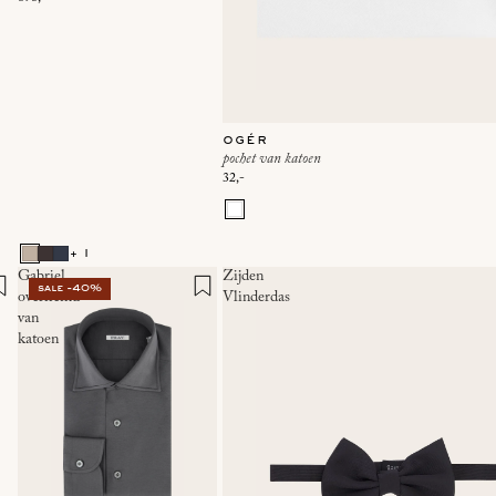
ogér
pochet van katoen
32,-
+ 1
Gabriel
Zijden
sale -40%
overhemd
Vlinderdas
van
katoen