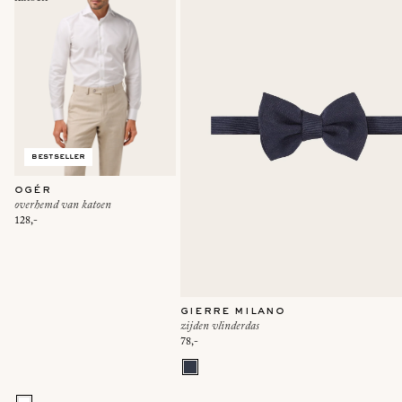
bestseller
ogér
overhemd van katoen
128,-
gierre milano
zijden vlinderdas
78,-