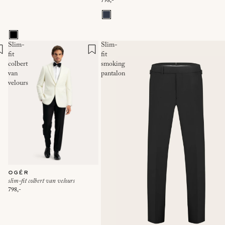
798,-
Slim-
Slim-
fit
fit
colbert
smoking
van
pantalon
velours
ogér
slim-fit colbert van velours
798,-