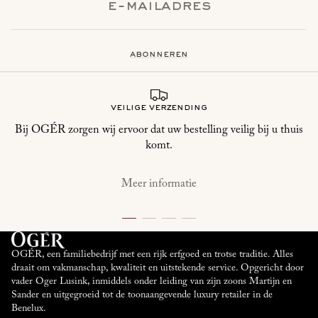
abonneren
veilige verzending
Bij OGÉR zorgen wij ervoor dat uw bestelling veilig bij u thuis
komt.
Meer informatie
OGÉR, een familiebedrijf met een rijk erfgoed en trotse traditie. Alles
draait om vakmanschap, kwaliteit en uitstekende service. Opgericht door
vader Oger Lusink, inmiddels onder leiding van zijn zoons Martijn en
Sander en uitgegroeid tot de toonaangevende luxury retailer in de
Benelux.