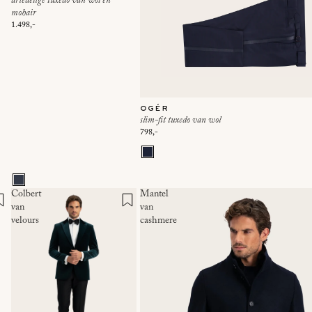
driedelige tuxedo van wol en
mohair
1.498,-
ogér
slim-fit tuxedo van wol
798,-
Colbert
Mantel
van
van
velours
cashmere