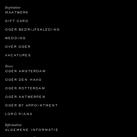
Inspiration
maatwerk
gift card
ogér bedrijfskleding
wedding
over ogér
vacatures
Stores
ogér amsterdam
ogér den haag
ogér rotterdam
ogér antwerpen
ogér by appointment
loro piana
Information
algemene informatie