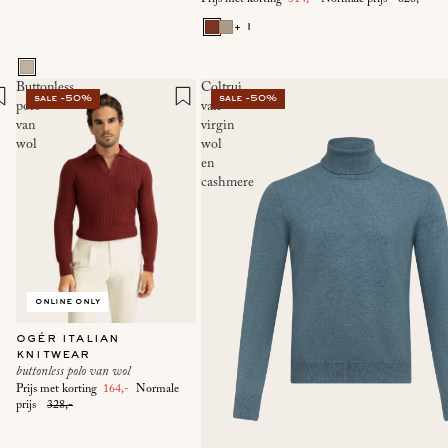
+ 1
Buttonless
Coltrui
sale -50%
sale -50%
polo
van
van
virgin
wol
wol
en
cashmere
online only
ogér italian
knitwear
buttonless polo van wol
Prijs met korting
164,-
Normale
prijs
328,-