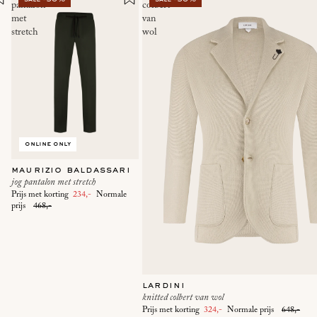
pantalon
colbert
met
van
stretch
wol
online only
maurizio baldassari
jog pantalon met stretch
Prijs met korting
234,-
Normale
prijs
468,-
lardini
knitted colbert van wol
Prijs met korting
324,-
Normale prijs
648,-