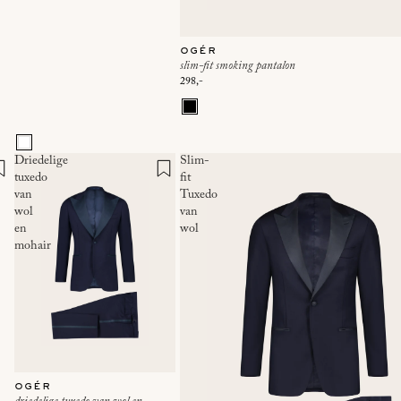
ogér
slim-fit smoking pantalon
298,-
Driedelige
Slim-
tuxedo
fit
van
Tuxedo
wol
van
en
wol
mohair
ogér