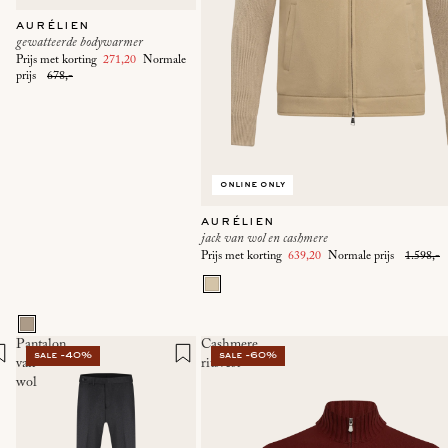
aurélien
gewatteerde bodywarmer
Prijs met korting
271,20
Normale
prijs
678,-
online only
aurélien
jack van wol en cashmere
Prijs met korting
639,20
Normale prijs
1.598,-
Pantalon
Cashmere
sale -40%
sale -60%
van
ritsvest
wol