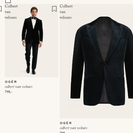
Colbert
Colbert
van
van
velours
velours
ogér
colbert van velours
798,-
ogér
colbert van velours