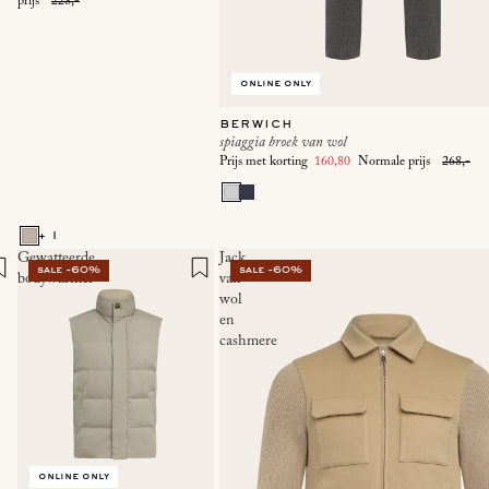
prijs
228,-
online only
berwich
spiaggia broek van wol
Prijs met korting
160,80
Normale prijs
268,-
+ 1
Gewatteerde
Jack
sale -60%
sale -60%
bodywarmer
van
wol
en
cashmere
online only