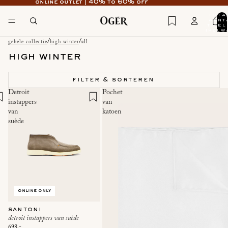
online outlet | 40% to 60% off
online outlet | 40% to 60% off
tota
aant
artikel
winkelw
0
/
/
gehele collectie
high winter
all
high winter
filter & sorteren
Detroit
Pochet
instappers
van
van
katoen
suède
online only
santoni
detroit instappers van suède
698,-