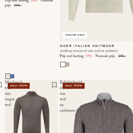
Prijs met korting
184,-
Normale
prijs
368,-
online only
ogér italian knitwear
corduroy crewneck van wol en cashmere
Prijs met korting
199,-
Normale prijs
398,-
Mockneck
Kabelgebreid
sale -40%
sale -50%
trui
ritsvest
van
van
virgin
wol
wol
en
cashmere