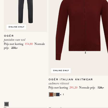
online only
ogér
pantalon van wol
Prijs met korting
154,80
Normale
prijs
258,-
online only
ogér italian knitwear
cashmere ritsvest
Prijs met korting
291,20
Normale prijs
728,-
+ 1