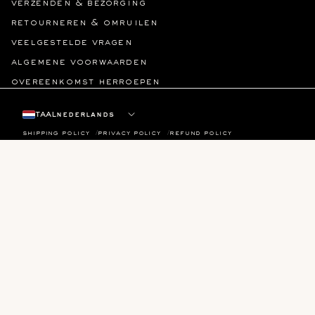
verzenden & bezorging
retourneren & omruilen
veelgestelde vragen
algemene voorwaarden
overeenkomst herroepen
taal
shipping policy
privacy policy
refund policy