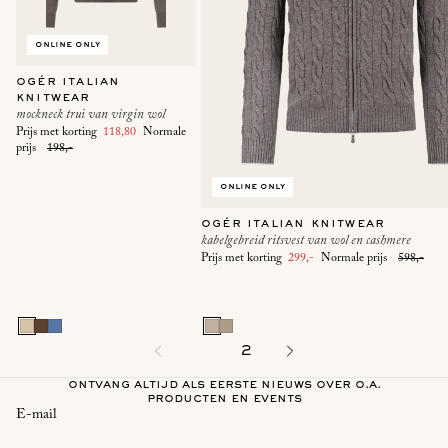
online only
ogér italian
knitwear
mockneck trui van virgin wol
Prijs met korting
118,80
Normale
prijs
198,-
online only
ogér italian knitwear
kabelgebreid ritsvest van wol en cashmere
Prijs met korting
299,-
Normale prijs
598,-
1
2
ontvang altijd als eerste nieuws over o.a.
producten en events
E-mail