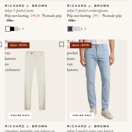
richard j. brown
richard j. brown
tokyo 5-pocket jeans
tokyo 5-pocket corduroyjeans
Prijs met korting
298,80
Normale prijs
Prijs met korting
299,-
Normale prijs
498,-
598,-
+ 1
+ 1
Singapore
Tokyo
sale -50%
sale -40%
pantalon
5-
van
pocket
katoen
jeans
en
van
cashmere
katoen
online only
online only
richard j. brown
richard j. brown
singapore pantalon van katoen en
tokyo 5-pocket jeans van katoen