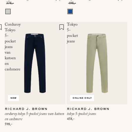
378,-
498,-
Corduroy
Tokyo
Tokyo
5-
5-
pocket
pocket
jeans
jeans
van
katoen
en
cashmere
new
online only
richard j. brown
richard j. brown
corduroy tokyo 5-pocket jeans van katoen
tokyo 5-pocket jeans
en cashmere
458,-
598,-