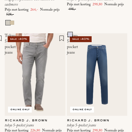
cashmere
Prijs met korting
298,80
Normale prijs
498,-
Prijs met korting
264,-
Normale prijs
528,-
Tokyo
Tokyo
sale -40%
sale -40%
5-
5-
pocket
pocket
jeans
jeans
online only
online only
richard j. brown
richard j. brown
tokyo 5-pocket jeans
tokyo 5-pocket jeans
Prijs met korting
226,80
Normale prijs
Prijs met korting
298,80
Normale prijs