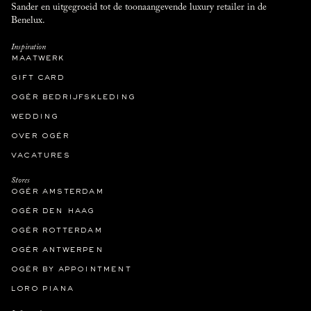
Sander en uitgegroeid tot de toonaangevende luxury retailer in de
Benelux.
Inspiration
maatwerk
gift card
ogér bedrijfskleding
wedding
over ogér
vacatures
Stores
ogér amsterdam
ogér den haag
ogér rotterdam
ogér antwerpen
ogér by appointment
loro piana