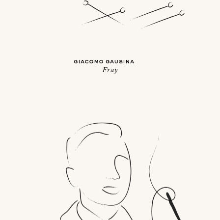
giacomo gausina
Fray