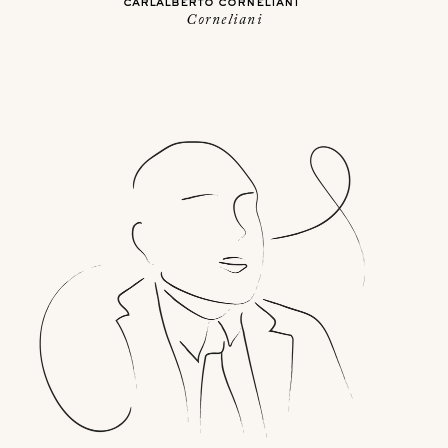
carlalberto corneliani
Corneliani