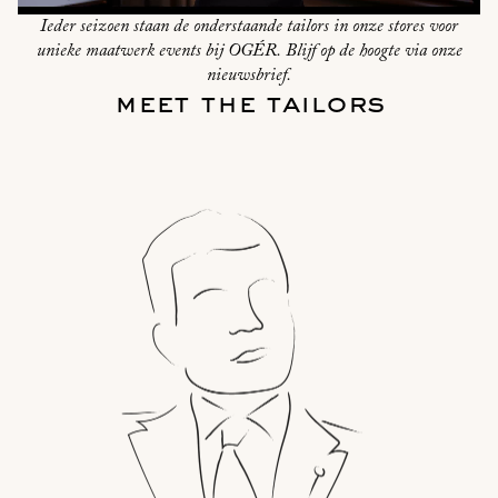
Ieder seizoen staan de onderstaande tailors in onze stores voor
unieke maatwerk events bij OGÉR. Blijf op de hoogte via onze
nieuwsbrief.
meet the tailors