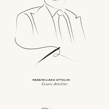
massimiliano attolini
Cesare Attolini