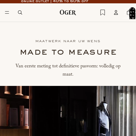
online outlet | 40% to 60% off
online outlet | 40% to 60% off
tota
aant
artikel
winkelw
0
MAATWERK NAAR UW WENS
made to measure
Van eerste meting tot definitieve pasvorm: volledig op
maat.