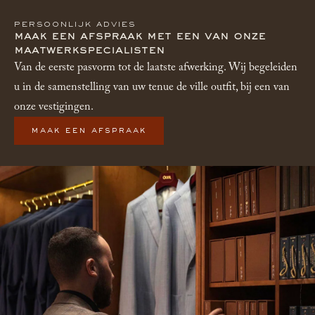
lichtere stof die ademt.
stropdas wordt niet verwacht. Tenue de ville vraagt om een
PERSOONLIJK ADVIES
volledig pak, net overhemd en in de meeste gevallen een das.
maak een afspraak met een van onze
maatwerkspecialisten
Wie smart casual draagt bij een tenue de ville gelegenheid, is te
Van de eerste pasvorm tot de laatste afwerking. Wij begeleiden
informeel gekleed.
u in de samenstelling van uw tenue de ville outfit, bij een van
onze vestigingen.
maak een afspraak