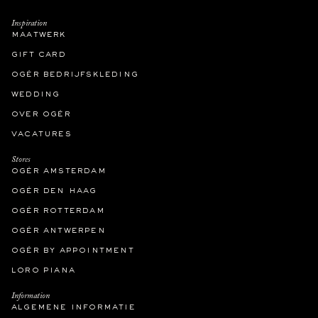
Inspiration
maatwerk
gift card
ogér bedrijfskleding
wedding
over ogér
vacatures
Stores
ogér amsterdam
ogér den haag
ogér rotterdam
ogér antwerpen
ogér by appointment
loro piana
Information
algemene informatie