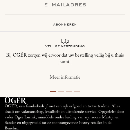
abonneren
veilige verzending
Bij OGÉR zorgen wij ervoor dat uw bestelling veilig bij u thuis
komt.
Meer informatie
OGÉR, een familiebedrijf met een rijk erfgoed en trotse traditie. Alles
draait om vakmanschap, kwaliteit en uitstekende service. Opgericht door
vader Oger Lusink, inmiddels onder leiding van zijn zoons Martijn en
Sander en uitgegroeid tot de toonaangevende luxury retailer in de
Benelux.