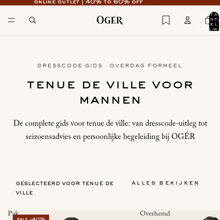
online outlet | 40% to 60% off
online outlet | 40% to 60% off
tota
aant
artikel
winkelw
0
DRESSCODE GIDS · OVERDAG FORMEEL
tenue de ville voor
mannen
De complete gids voor tenue de ville: van dresscode-uitleg tot
seizoensadvies en persoonlijke begeleiding bij OGÉR
alles bekijken
geslecteerd voor tenue de
ville
Pak
Overhemd
sale -40%