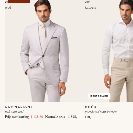
van
van
wol
katoen
bestseller
corneliani
ogér
pak van wol
overhemd van katoen
Prijs met korting
1.138,80
Normale prijs
1.898,-
128,-