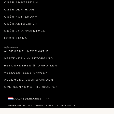
ogér amsterdam
ogér den haag
ogér rotterdam
ogér antwerpen
ogér by appointment
loro piana
Information
algemene informatie
verzenden & bezorging
retourneren & omruilen
veelgestelde vragen
algemene voorwaarden
overeenkomst herroepen
taal
shipping policy
privacy policy
refund policy