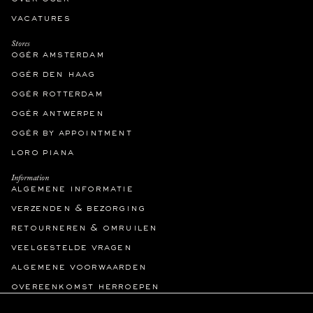
vacatures
Stores
ogér amsterdam
ogér den haag
ogér rotterdam
ogér antwerpen
ogér by appointment
loro piana
Information
algemene informatie
verzenden & bezorging
retourneren & omruilen
veelgestelde vragen
algemene voorwaarden
overeenkomst herroepen