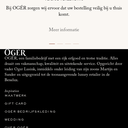
Bij OGÉR zorgen wij ervoor dat uw bestelling veilig bij u thuis
komt.
Meer informatie
OGÉR, een familiebedrijf met een rijk erfgoed en trotse traditie. Alles
draait om vakmanschap, kwaliteit en uitstekende service. Opgericht door
vader Oger Lusink, inmiddels onder leiding van zijn zoons Martijn en
Sander en uitgegroeid tot de toonaangevende luxury retailer in de
Benelux.
Inspiration
maatwerk
gift card
ogér bedrijfskleding
wedding
over ogér