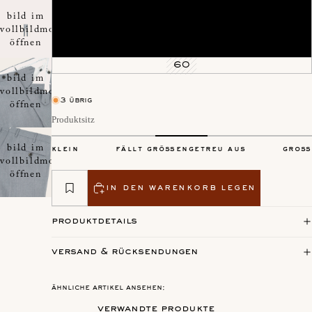
54
bild im
vollbildmodus
56
öffnen
58
60
bild im
vollbildmodus
3 übrig
öffnen
Produktsitz
bild im
klein
fällt größengetreu aus
groß
vollbildmodus
öffnen
in den warenkorb legen
produktdetails
versand & rücksendungen
ähnliche artikel ansehen:
verwandte produkte