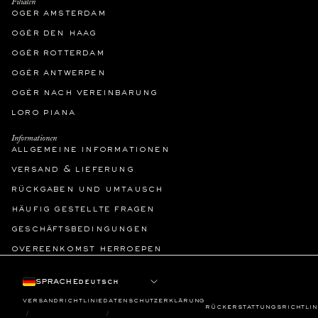
Filialen
oger amsterdam
ogér den haag
ogér rotterdam
ogér antwerpen
ogér nach vereinbarung
loro piana
Informationen
allgemeine informationen
versand & lieferung
rückgaben und umtausch
häufig gestellte fragen
geschäftsbedingungen
overeenkomst herroepen
sprache
versandrichtlinie
datenschutzerklärung
rückerstattungsrichtlin