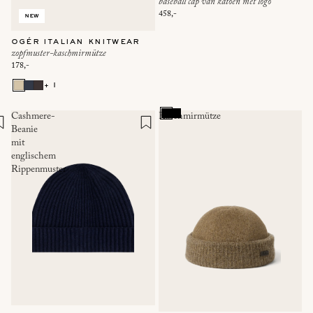
baseball cap van katoen met logo
458,-
new
ogér italian knitwear
zopfmuster-kaschmirmütze
178,-
+ 1
Cashmere-
Kaschmirmütze
Beanie
mit
englischem
Rippenmuster