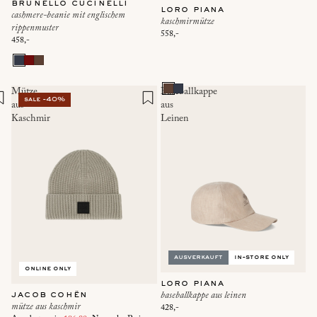
brunello cucinelli
loro piana
cashmere-beanie mit englischem
kaschmirmütze
rippenmuster
558,-
458,-
Mütze
Baseballkappe
sale -40%
aus
aus
Kaschmir
Leinen
ausverkauft
in-store only
online only
loro piana
jacob cohën
baseballkappe aus leinen
mütze aus kaschmir
428,-