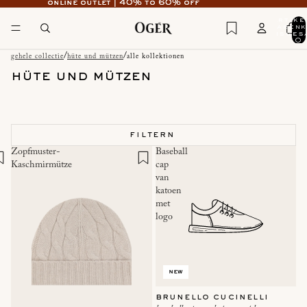
online outlet | 40% to 60% off
online outlet | 40% to 60% off
artike
waren
insges
0
/
/
gehele collectie
hüte und mützen
alle kollektionen
hüte und mützen
filtern
Zopfmuster-
Baseball
Kaschmirmütze
cap
van
katoen
met
logo
new
brunello cucinelli