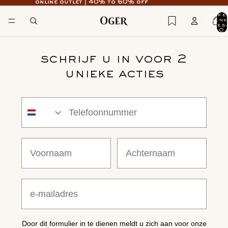
online outlet | 40% to 60% off
online outlet | 40% to 60% off
artike
waren
insges
0
schrijf u in voor 2
unieke acties
tel.nr
First name
achternaam
email
Door dit formulier in te dienen meldt u zich aan voor onze