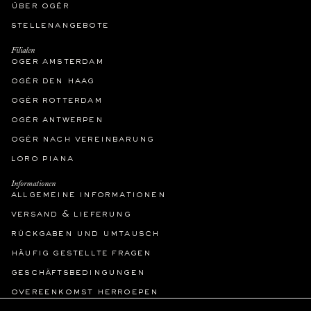
über ogér
stellenangebote
Filialen
oger amsterdam
ogér den haag
ogér rotterdam
ogér antwerpen
ogér nach vereinbarung
loro piana
Informationen
allgemeine informationen
versand & lieferung
rückgaben und umtausch
häufig gestellte fragen
geschäftsbedingungen
overeenkomst herroepen